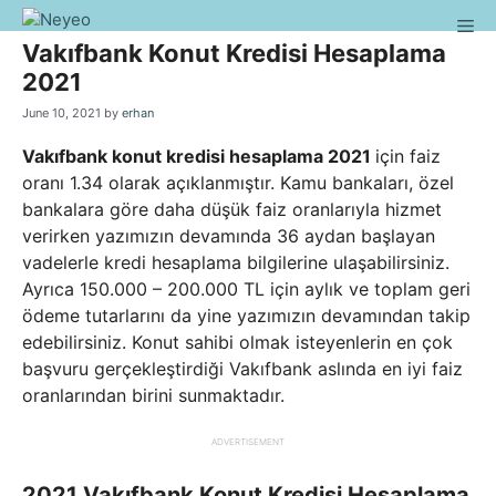
Skip
Me
to
Vakıfbank Konut Kredisi Hesaplama
content
2021
June 10, 2021
by
erhan
Vakıfbank konut kredisi hesaplama 2021
için faiz
oranı 1.34 olarak açıklanmıştır. Kamu bankaları, özel
bankalara göre daha düşük faiz oranlarıyla hizmet
verirken yazımızın devamında 36 aydan başlayan
vadelerle kredi hesaplama bilgilerine ulaşabilirsiniz.
Ayrıca 150.000 – 200.000 TL için aylık ve toplam geri
ödeme tutarlarını da yine yazımızın devamından takip
edebilirsiniz. Konut sahibi olmak isteyenlerin en çok
başvuru gerçekleştirdiği Vakıfbank aslında en iyi faiz
oranlarından birini sunmaktadır.
ADVERTISEMENT
2021 Vakıfbank Konut Kredisi Hesaplama