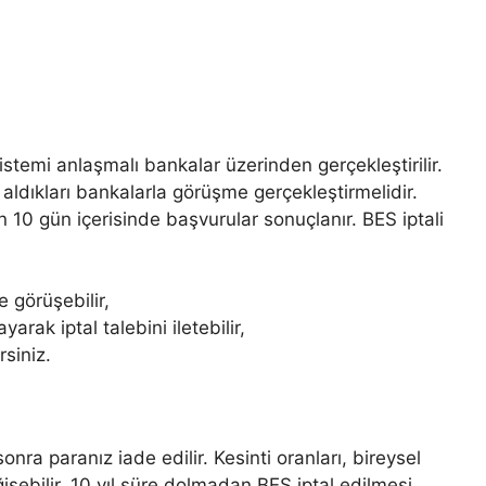
 sistemi anlaşmalı bankalar üzerinden gerçekleştirilir.
ldıkları bankalarla görüşme gerçekleştirmelidir.
n 10 gün içerisinde başvurular sonuçlanır. BES iptali
e görüşebilir,
arak iptal talebini iletebilir,
rsiniz.
 sonra paranız iade edilir. Kesinti oranları, bireysel
şebilir. 10 yıl süre dolmadan BES iptal edilmesi