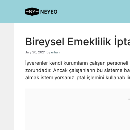
Skip
to
content
Bireysel Emeklilik İpta
July 30, 2021
by
erhan
İşverenler kendi kurumların çalışan personeli 
zorundadır. Ancak çalışanların bu sisteme bağ
almak istemiyorsanız iptal işlemini kullanabilir
A