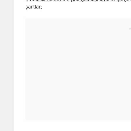
şartlar;
A